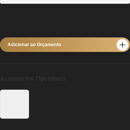
R$ 6.290,00
por unidade
Valor Total:
R$ 6.290,00
Parcele em até 10x sem juros
Adicionar ao Orçamento
Acessórios Opcionais
Processadora NovaStar VC2 – Painel de LED
R$ 2.190,00