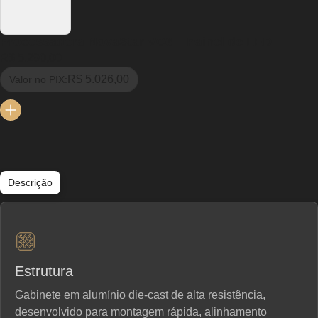
Processadora NovaStar VC6 – Painel de LED
R$ 5.290,00
R$ 5.026,00
Valor no PIX:
Descrição
Estrutura
Gabinete em alumínio die-cast de alta resistência,
desenvolvido para montagem rápida, alinhamento