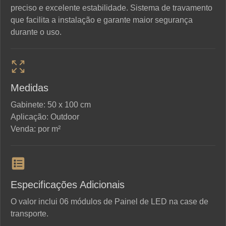
preciso e excelente estabilidade. Sistema de travamento
que facilita a instalação e garante maior segurança
durante o uso.
Produto adicionado!
Medidas
Produto adicionado!
O item foi adicionado ao seu pedido de
orçamento.
Gabinete: 50 x 100 cm
O item foi adicionado ao seu pedido de
Aplicação: Outdoor
orçamento.
Para concluir seu pedido clique no botão
Venda: por m²
abaixo.
Ver orçamento
Ver orçamento
Especificações Adicionais
O valor inclui 06 módulos de Painel de LED na case de
transporte.