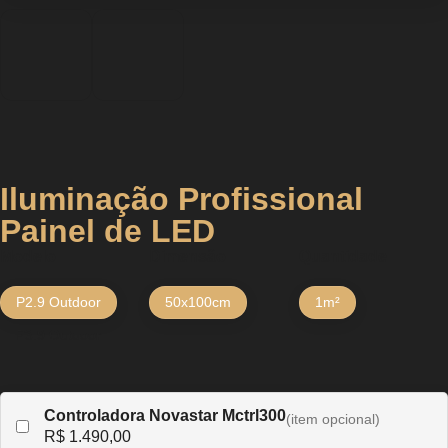
Iluminação Profissional
Painel de LED
Modelo
Dimensão
Quantidade
P2.9 Outdoor
50x100cm
1m²
P3.9 Outdoor
Controladora Novastar Mctrl300
(item opcional)
R$ 1.490,00