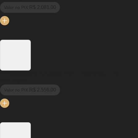
R$ 2.081,00
Valor no PIX:
Processadora NovaStar VC4 – Painel de LED
R$ 2.690,00
R$ 2.556,00
Valor no PIX: