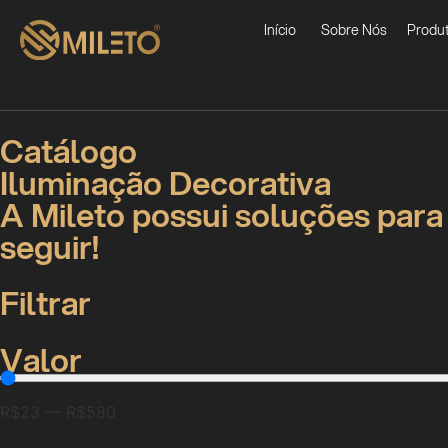
Início
Sobre Nós
Produ
Catálogo
Iluminação Decorativa
A Mileto possui soluções para
seguir!
Filtrar
produtos
Valor
R$
23
—
R$
580