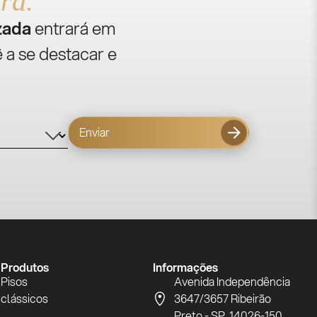
ra.
zada
entrará em
 a se destacar e
Enviar
Produtos
Informações
Pisos
Avenida Independência
clássicos
3647/3657 Ribeirão
Preto - SP, 14026-150