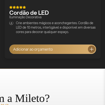
Cordão de LED
Iluminação Decorativa
Crie ambientes mágicos e aconchegantes. Cordão de
LED de 10 metros, interligável e disponível em diversas
cores para decorar qualquer espaço.
Adicionar ao orçamento
m a Mileto?