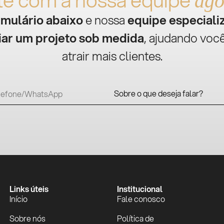
ago
rmulário abaixo
e nossa
equipe especiali
iar um projeto sob medida
, ajudando você
atrair mais clientes.
Links úteis
Institucional
Início
Fale conosco
Sobre nós
Política de